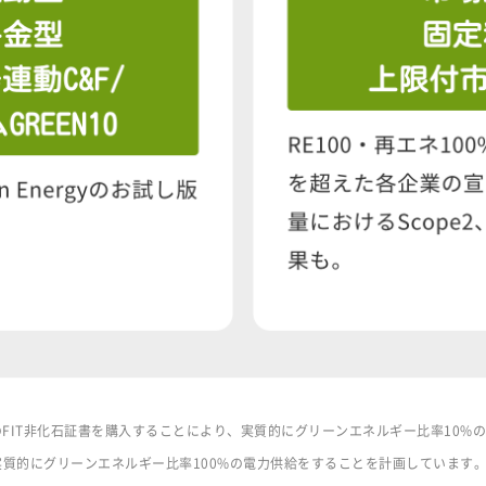
%分のFIT非化石証書を購入することにより、実質的にグリーンエネルギー比率10
入し、実質的にグリーンエネルギー比率100%の電力供給をすることを計画しています