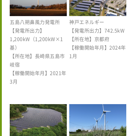
五島八朔鼻風力発電所
神戸エネルギー
【発電所出力】
【発電所出力】742.5kW
1,200kW（1,200kW×1
【所在地】京都府
基）
【稼働開始年月】2024年
【所在地】長崎県五島市
1月
岐宿
【稼働開始年月】2021年
3月